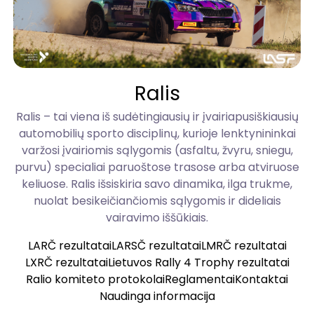
Ralis
Ralis – tai viena iš sudėtingiausių ir įvairiapusiškiausių
automobilių sporto disciplinų, kurioje lenktynininkai
varžosi įvairiomis sąlygomis (asfaltu, žvyru, sniegu,
purvu) specialiai paruoštose trasose arba atviruose
keliuose. Ralis išsiskiria savo dinamika, ilga trukme,
nuolat besikeičiančiomis sąlygomis ir dideliais
vairavimo iššūkiais.
LARČ rezultatai
LARSČ rezultatai
LMRČ rezultatai
LXRČ rezultatai
Lietuvos Rally 4 Trophy rezultatai
Ralio komiteto protokolai
Reglamentai
Kontaktai
Naudinga informacija