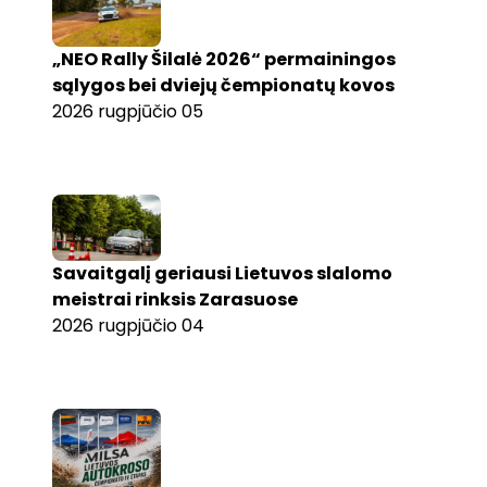
„NEO Rally Šilalė 2026“ permainingos
sąlygos bei dviejų čempionatų kovos
2026 rugpjūčio 05
Savaitgalį geriausi Lietuvos slalomo
meistrai rinksis Zarasuose
2026 rugpjūčio 04